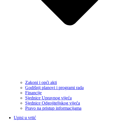
Zakoni i opći akti
Godišnji planovi i programi rada
Financije
Sjednice Upravnog vijeća
Sjednice Odgojiteljskog vijeća
Pravo na pristup informacijama
Upisi u vrtić