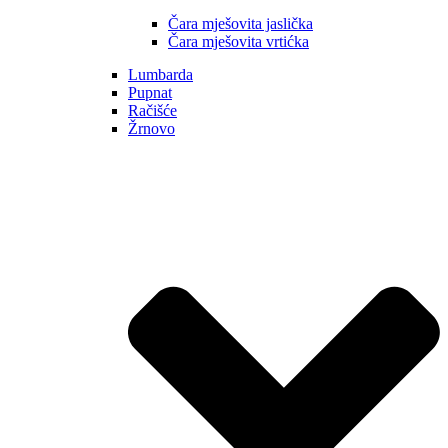
Čara mješovita jaslička
Čara mješovita vrtićka
Lumbarda
Pupnat
Račišće
Žrnovo