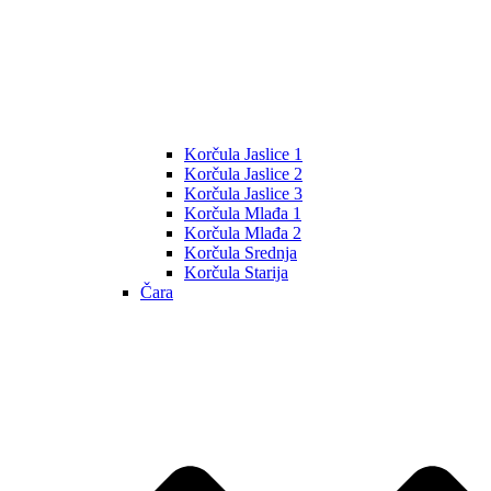
Korčula Jaslice 1
Korčula Jaslice 2
Korčula Jaslice 3
Korčula Mlađa 1
Korčula Mlađa 2
Korčula Srednja
Korčula Starija
Čara