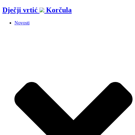
Idi
Dječji vrtić
Korčula
na
sadržaj
Novosti