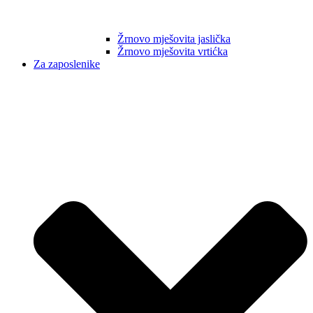
Žrnovo mješovita jaslička
Žrnovo mješovita vrtićka
Za zaposlenike