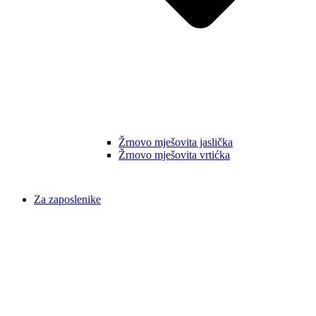
Žrnovo mješovita jaslička
Žrnovo mješovita vrtićka
Za zaposlenike