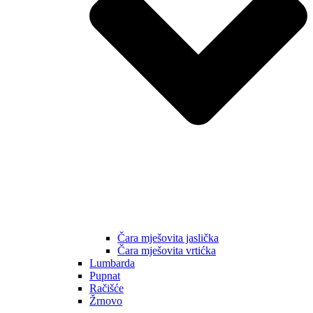
Čara mješovita jaslička
Čara mješovita vrtićka
Lumbarda
Pupnat
Račišće
Žrnovo