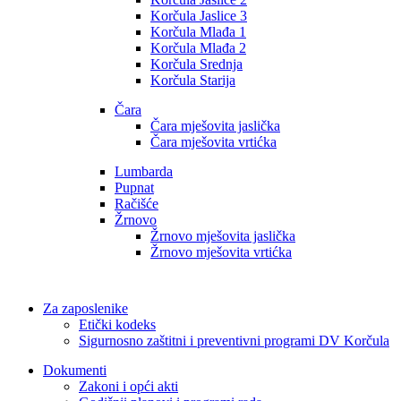
Korčula Jaslice 3
Korčula Mlađa 1
Korčula Mlađa 2
Korčula Srednja
Korčula Starija
Čara
Čara mješovita jaslička
Čara mješovita vrtićka
Lumbarda
Pupnat
Račišće
Žrnovo
Žrnovo mješovita jaslička
Žrnovo mješovita vrtićka
Za zaposlenike
Etički kodeks
Sigurnosno zaštitni i preventivni programi DV Korčula
Dokumenti
Zakoni i opći akti