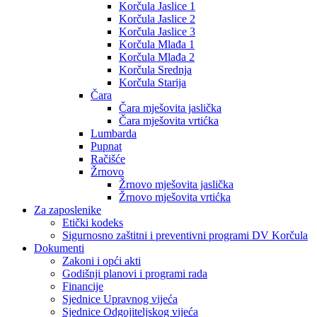
Korčula Jaslice 1
Korčula Jaslice 2
Korčula Jaslice 3
Korčula Mlađa 1
Korčula Mlađa 2
Korčula Srednja
Korčula Starija
Čara
Čara mješovita jaslička
Čara mješovita vrtićka
Lumbarda
Pupnat
Račišće
Žrnovo
Žrnovo mješovita jaslička
Žrnovo mješovita vrtićka
Za zaposlenike
Etički kodeks
Sigurnosno zaštitni i preventivni programi DV Korčula
Dokumenti
Zakoni i opći akti
Godišnji planovi i programi rada
Financije
Sjednice Upravnog vijeća
Sjednice Odgojiteljskog vijeća