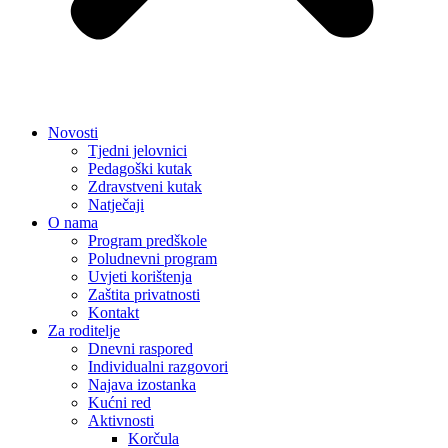
Novosti
Tjedni jelovnici
Pedagoški kutak
Zdravstveni kutak
Natječaji
O nama
Program predškole
Poludnevni program
Uvjeti korištenja
Zaštita privatnosti
Kontakt
Za roditelje
Dnevni raspored
Individualni razgovori
Najava izostanka
Kućni red
Aktivnosti
Korčula