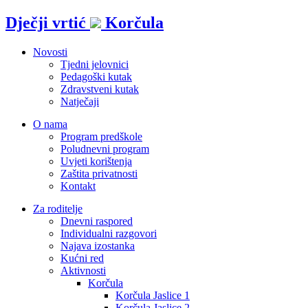
Idi
Dječji vrtić
Korčula
na
sadržaj
Novosti
Tjedni jelovnici
Pedagoški kutak
Zdravstveni kutak
Natječaji
O nama
Program predškole
Poludnevni program
Uvjeti korištenja
Zaštita privatnosti
Kontakt
Za roditelje
Dnevni raspored
Individualni razgovori
Najava izostanka
Kućni red
Aktivnosti
Korčula
Korčula Jaslice 1
Korčula Jaslice 2