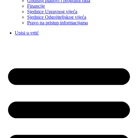
Godišnji planovi i programi rada
Financije
Sjednice Upravnog vijeća
Sjednice Odgojiteljskog vijeća
Pravo na pristup informacijama
Upisi u vrtić