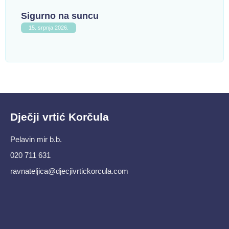
Sigurno na suncu
15. srpnja 2026.
Dječji vrtić Korčula
Pelavin mir b.b.
020 711 631
ravnateljica@djecjivrtickorcula.com