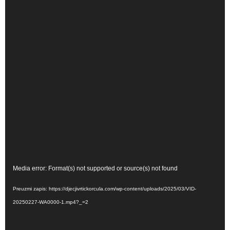
Reproduktor
Media error: Format(s) not supported or source(s) not found
videozapisa
Preuzmi zapis: https://djecjivrtickorcula.com/wp-content/uploads/2025/03/VID-
20250227-WA0000-1.mp4?_=2