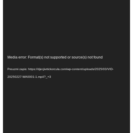
Reproduktor
Media error: Format(s) not supported or source(s) not found
videozapisa
Preuzmi zapis: https://djecjivrtickorcula.com/wp-content/uploads/2025/03/VID-
20250227-WA0001-1.mp4?_=3