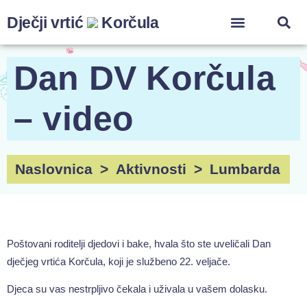
Dječji vrtić
Korčula
ZA ZAPOSLENIK
Dan DV Korčula
– video
Naslovnica
>
Aktivnosti
>
Lumbarda
Poštovani roditelji djedovi i bake, hvala što ste uveličali Dan
dječjeg vrtića Korčula, koji je službeno 22. veljače.
Djeca su vas nestrpljivo čekala i uživala u vašem dolasku.