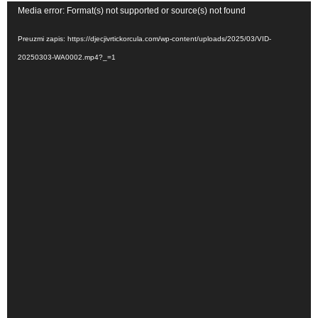
Reproduktor
Media error: Format(s) not supported or source(s) not found
videozapisa
Preuzmi zapis: https://djecjivrtickorcula.com/wp-content/uploads/2025/03/VID-
20250303-WA0002.mp4?_=1