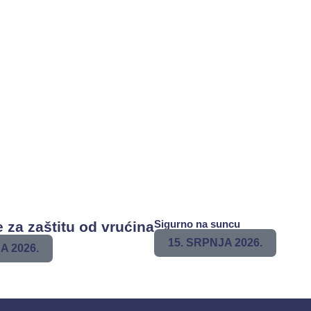
Sigurno na suncu
 za zaštitu od vrućina
15. SRPNJA 2026.
A 2026.