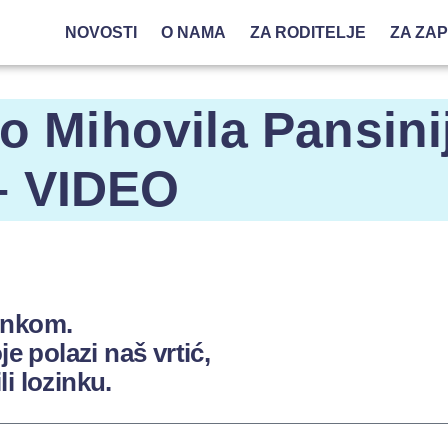
NOVOSTI
O NAMA
ZA RODITELJE
ZA ZA
vo Mihovila Pansini
– VIDEO
zinkom.
oje polazi naš vrtić,
li lozinku.