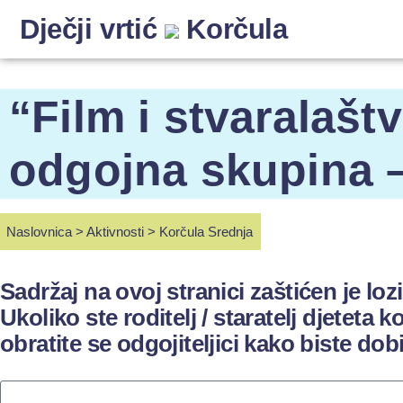
Dječji vrtić
Korčula
“Film i stvaralašt
odgojna skupina 
Naslovnica
>
Aktivnosti
>
Korčula Srednja
Sadržaj na ovoj stranici zaštićen je lo
Ukoliko ste roditelj / staratelj djeteta k
obratite se odgojiteljici kako biste dobi