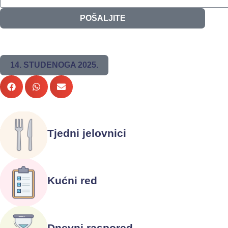
POŠALJITE
14. STUDENOGA 2025.
Tjedni jelovnici
Kućni red
Dnevni raspored