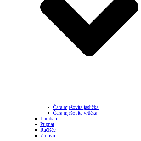
Čara mješovita jaslička
Čara mješovita vrtićka
Lumbarda
Pupnat
Račišće
Žrnovo