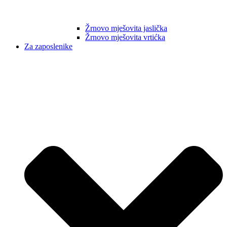
Žrnovo mješovita jaslička
Žrnovo mješovita vrtićka
Za zaposlenike