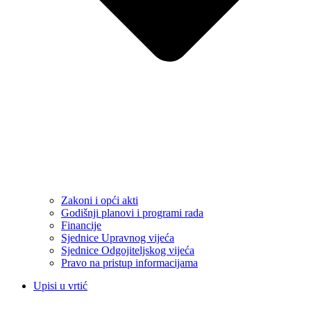
Zakoni i opći akti
Godišnji planovi i programi rada
Financije
Sjednice Upravnog vijeća
Sjednice Odgojiteljskog vijeća
Pravo na pristup informacijama
Upisi u vrtić