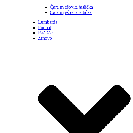
Čara mješovita jaslička
Čara mješovita vrtićka
Lumbarda
Pupnat
Račišće
Žrnovo