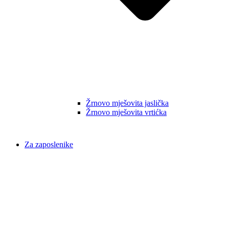
Žrnovo mješovita jaslička
Žrnovo mješovita vrtićka
Za zaposlenike