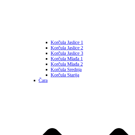
Korčula Jaslice 1
Korčula Jaslice 2
Korčula Jaslice 3
Korčula Mlađa 1
Korčula Mlađa 2
Korčula Srednja
Korčula Starija
Čara