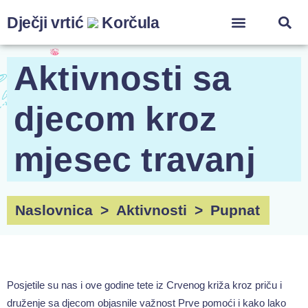
Dječji vrtić
Korčula
ZA ZAPOSLENIK
Aktivnosti sa
djecom kroz
mjesec travanj
Naslovnica
>
Aktivnosti
>
Pupnat
Posjetile su nas i ove godine tete iz Crvenog križa kroz priču i
druženje sa djecom objasnile važnost Prve pomoći i kako lako