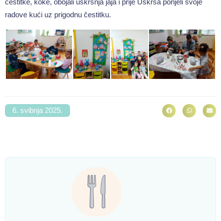
čestitke, koke, obojali uskršnja jaja i prije Uskrsa ponjeli svoje
radove kući uz prigodnu čestitku.
6. svibnja 2025.