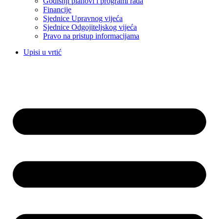
Godišnji planovi i programi rada
Financije
Sjednice Upravnog vijeća
Sjednice Odgojiteljskog vijeća
Pravo na pristup informacijama
Upisi u vrtić