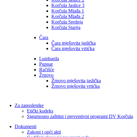
Korčula Jaslice 3
Korčula Mlađa 1
Korčula Mlađa 2
Korčula Srednja
Korčula Starija
Čara
Čara mješovita jaslička
Čara mješovita vrtićka
Lumbarda
Pupnat
Račišće
Žrnovo
Žrnovo mješovita jaslička
Žrnovo mješovita vrtićka
Za zaposlenike
Etički kodeks
Sigurnosno zaštitni i preventivni programi DV Korčula
Dokumenti
Zakoni i opći akti