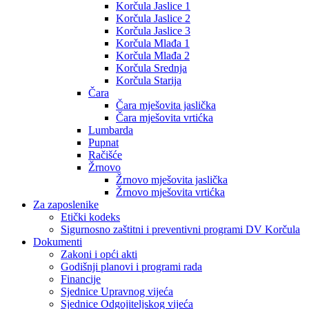
Korčula Jaslice 1
Korčula Jaslice 2
Korčula Jaslice 3
Korčula Mlađa 1
Korčula Mlađa 2
Korčula Srednja
Korčula Starija
Čara
Čara mješovita jaslička
Čara mješovita vrtićka
Lumbarda
Pupnat
Račišće
Žrnovo
Žrnovo mješovita jaslička
Žrnovo mješovita vrtićka
Za zaposlenike
Etički kodeks
Sigurnosno zaštitni i preventivni programi DV Korčula
Dokumenti
Zakoni i opći akti
Godišnji planovi i programi rada
Financije
Sjednice Upravnog vijeća
Sjednice Odgojiteljskog vijeća