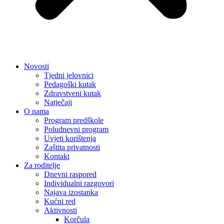
Novosti
Tjedni jelovnici
Pedagoški kutak
Zdravstveni kutak
Natječaji
O nama
Program predškole
Poludnevni program
Uvjeti korištenja
Zaštita privatnosti
Kontakt
Za roditelje
Dnevni raspored
Individualni razgovori
Najava izostanka
Kućni red
Aktivnosti
Korčula