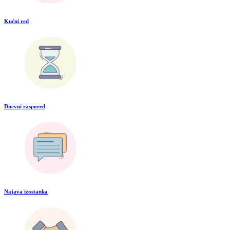
Kućni red
Dnevni raspored
Najava izostanka