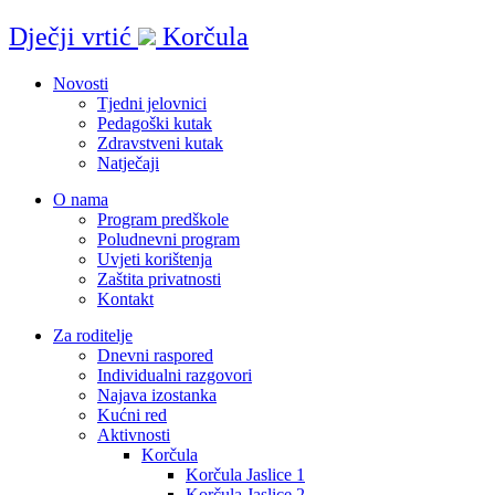
Idi
Dječji vrtić
Korčula
na
sadržaj
Novosti
Tjedni jelovnici
Pedagoški kutak
Zdravstveni kutak
Natječaji
O nama
Program predškole
Poludnevni program
Uvjeti korištenja
Zaštita privatnosti
Kontakt
Za roditelje
Dnevni raspored
Individualni razgovori
Najava izostanka
Kućni red
Aktivnosti
Korčula
Korčula Jaslice 1
Korčula Jaslice 2