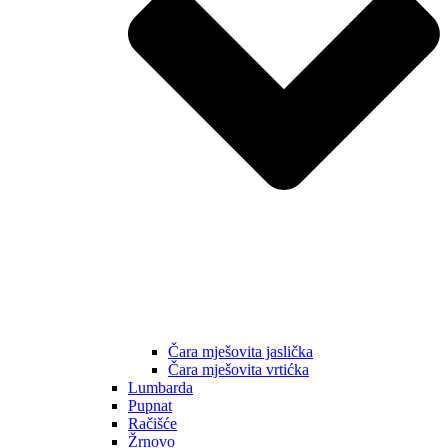
Čara mješovita jaslička
Čara mješovita vrtićka
Lumbarda
Pupnat
Račišće
Žrnovo