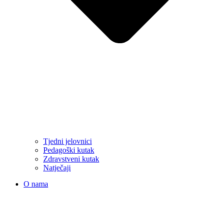
Tjedni jelovnici
Pedagoški kutak
Zdravstveni kutak
Natječaji
O nama