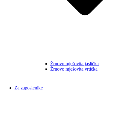
Žrnovo mješovita jaslička
Žrnovo mješovita vrtićka
Za zaposlenike