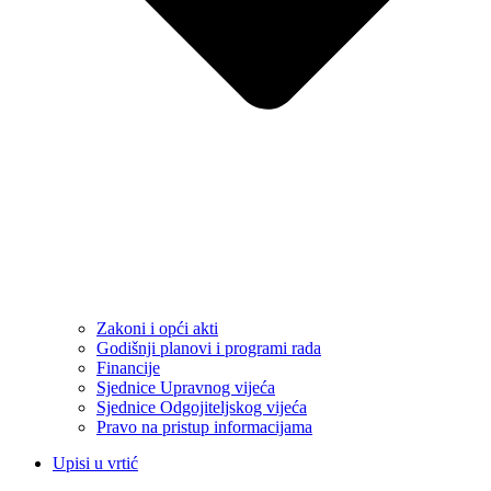
Zakoni i opći akti
Godišnji planovi i programi rada
Financije
Sjednice Upravnog vijeća
Sjednice Odgojiteljskog vijeća
Pravo na pristup informacijama
Upisi u vrtić