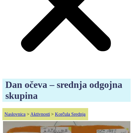
Dan očeva – srednja odgojna
skupina
Naslovnica
>
Aktivnosti
>
Korčula Srednja