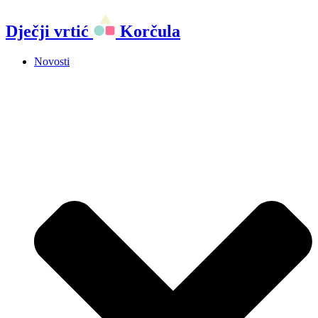
Idi
Dječji vrtić
Korčula
na
sadržaj
Novosti