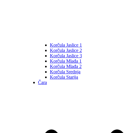
Korčula Jaslice 1
Korčula Jaslice 2
Korčula Jaslice 3
Korčula Mlađa 1
Korčula Mlađa 2
Korčula Srednja
Korčula Starija
Čara