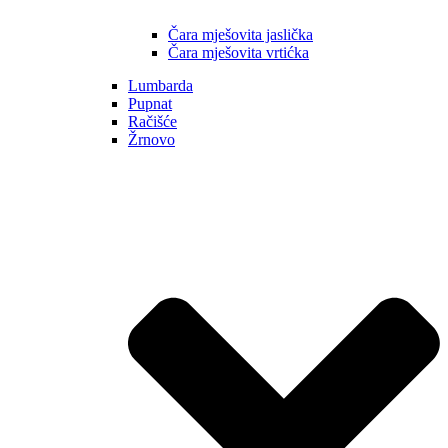
Čara mješovita jaslička
Čara mješovita vrtićka
Lumbarda
Pupnat
Račišće
Žrnovo