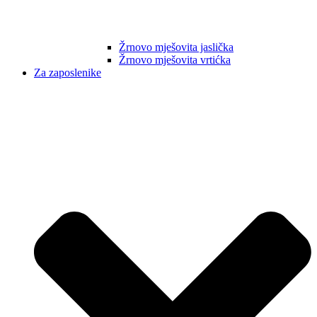
Žrnovo mješovita jaslička
Žrnovo mješovita vrtićka
Za zaposlenike