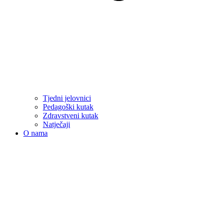
Tjedni jelovnici
Pedagoški kutak
Zdravstveni kutak
Natječaji
O nama