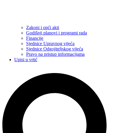
Zakoni i opći akti
Godišnji planovi i programi rada
Financije
Sjednice Upravnog vijeća
Sjednice Odgojiteljskog vijeća
Pravo na pristup informacijama
Upisi u vrtić