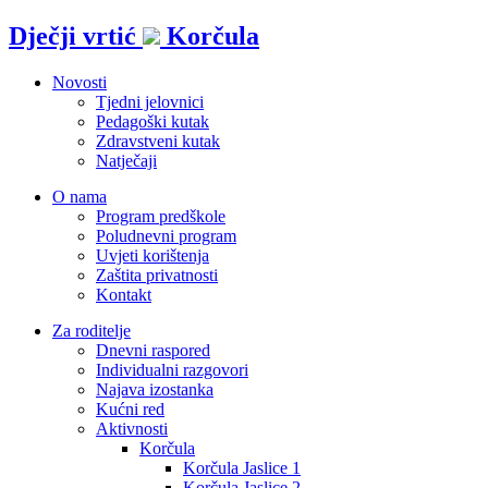
Idi
Dječji vrtić
Korčula
na
sadržaj
Novosti
Tjedni jelovnici
Pedagoški kutak
Zdravstveni kutak
Natječaji
O nama
Program predškole
Poludnevni program
Uvjeti korištenja
Zaštita privatnosti
Kontakt
Za roditelje
Dnevni raspored
Individualni razgovori
Najava izostanka
Kućni red
Aktivnosti
Korčula
Korčula Jaslice 1
Korčula Jaslice 2