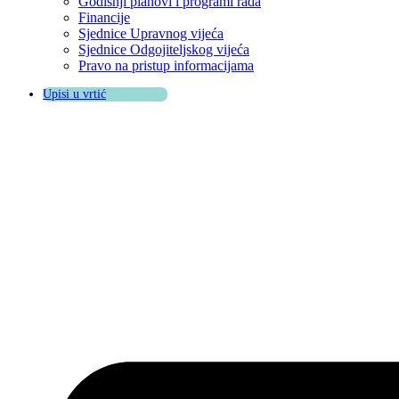
Godišnji planovi i programi rada
Financije
Sjednice Upravnog vijeća
Sjednice Odgojiteljskog vijeća
Pravo na pristup informacijama
Upisi u vrtić