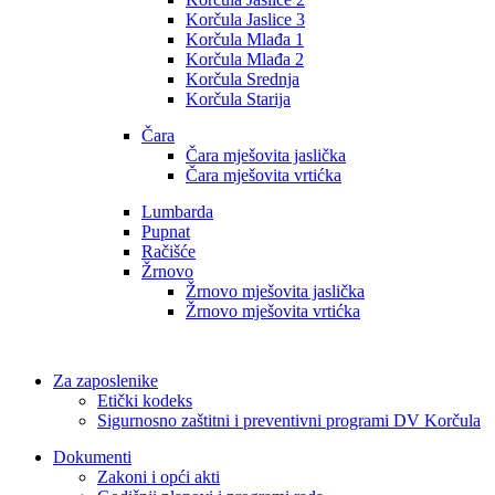
Korčula Jaslice 3
Korčula Mlađa 1
Korčula Mlađa 2
Korčula Srednja
Korčula Starija
Čara
Čara mješovita jaslička
Čara mješovita vrtićka
Lumbarda
Pupnat
Račišće
Žrnovo
Žrnovo mješovita jaslička
Žrnovo mješovita vrtićka
Za zaposlenike
Etički kodeks
Sigurnosno zaštitni i preventivni programi DV Korčula
Dokumenti
Zakoni i opći akti