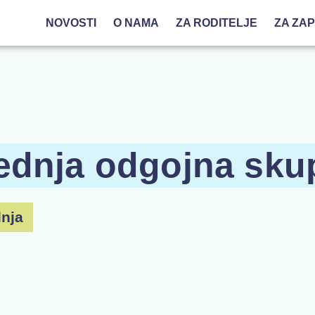
NOVOSTI
O NAMA
ZA RODITELJE
ZA ZA
srednja odgojna sku
dnja