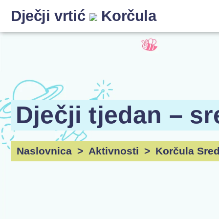
Dječji vrtić
Korčula
Dječji tjedan – 
Naslovnica
>
Aktivnosti
>
Korčula Sre