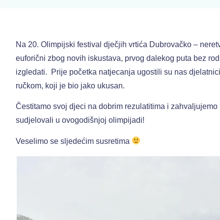
Na 20. Olimpijski festival dječjih vrtića Dubrovačko – ne
euforični zbog novih iskustava, prvog dalekog puta bez rodite
izgledati. Prije početka natjecanja ugostili su nas djelatni
ručkom, koji je bio jako ukusan.
Čestitamo svoj djeci na dobrim rezulatitima i zahvaljujemo n
sudjelovali u ovogodišnjoj olimpijadi!
Veselimo se sljedećim susretima