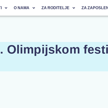
I
O NAMA
ZA RODITELJE
ZA ZAPOSLE
. Olimpijskom fest