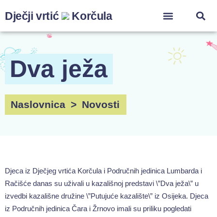
Dječji vrtić
Korčula
ZA ZAPOSLENIK
Dva ježa
Naslovnica
>
Novosti
Djeca iz Dječjeg vrtića Korčula i Područnih jedinica Lumbarda i
Račišće danas su uživali u kazališnoj predstavi \”Dva ježa\” u
izvedbi kazališne družine \”Putujuće kazalište\” iz Osijeka. Djeca
iz Područnih jedinica Čara i Žrnovo imali su priliku pogledati