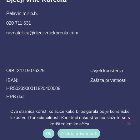
Pelavin mir b.b.
020 711 631
ravnateljica@djecjivrtickorcula.com
OIB: 24715076325
Uvjeti korištenja
IBAN:
Zaštita privatnosti
HR5023900011820400008
HPB d.d.
Ova stranica koristi kolačiće kako bi osigurala bolje korisničko
iskustvo i funkcionalnost. Koristeći našu stranicu slažete se s
© All rights reserved
korištenjem kolačića.
Made with ❤ by
SKROZ
Ok
Zaštita privatnosti