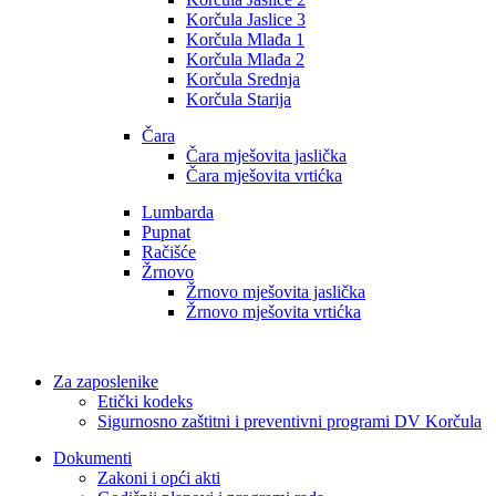
Korčula Jaslice 3
Korčula Mlađa 1
Korčula Mlađa 2
Korčula Srednja
Korčula Starija
Čara
Čara mješovita jaslička
Čara mješovita vrtićka
Lumbarda
Pupnat
Račišće
Žrnovo
Žrnovo mješovita jaslička
Žrnovo mješovita vrtićka
Za zaposlenike
Etički kodeks
Sigurnosno zaštitni i preventivni programi DV Korčula
Dokumenti
Zakoni i opći akti