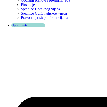
Godišnji planovi i programi rada
Financije
Sjednice Upravnog vijeća
Sjednice Odgojiteljskog vijeća
Pravo na pristup informacijama
Upisi u vrtić