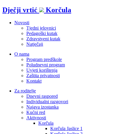
Idi
Dječji vrtić
Korčula
na
sadržaj
Novosti
Tjedni jelovnici
Pedagoški kutak
Zdravstveni kutak
Natječaji
O nama
Program predškole
Poludnevni program
Uvjeti korištenja
Zaštita privatnosti
Kontakt
Za roditelje
Dnevni raspored
Individualni razgovori
Najava izostanka
Kućni red
Aktivnosti
Korčula
Korčula Jaslice 1
Korčula Jaslice 2