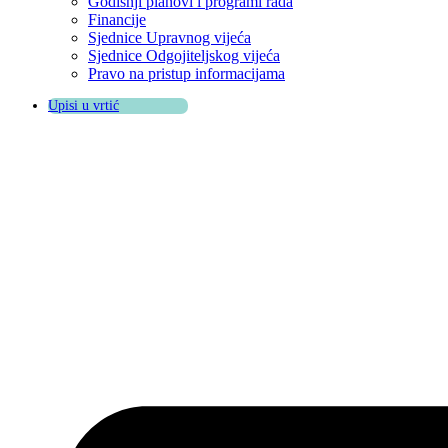
Godišnji planovi i programi rada
Financije
Sjednice Upravnog vijeća
Sjednice Odgojiteljskog vijeća
Pravo na pristup informacijama
Upisi u vrtić