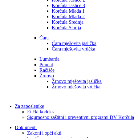
Korčula Jaslice 3
Korčula Mlađa 1
Korčula Mlađa 2
Korčula Srednja
Korčula Starija
Čara
Čara mješovita jaslička
Čara mješovita vrtićka
Lumbarda
Pupnat
Račišće
Žrnovo
Žrnovo mješovita jaslička
Žrnovo mješovita vrtićka
Za zaposlenike
Etički kodeks
Sigurnosno zaštitni i preventivni programi DV Korčula
Dokumenti
Zakoni i opći akti