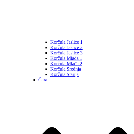
Korčula Jaslice 1
Korčula Jaslice 2
Korčula Jaslice 3
Korčula Mlađa 1
Korčula Mlađa 2
Korčula Srednja
Korčula Starija
Čara