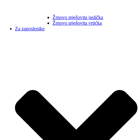
Žrnovo mješovita jaslička
Žrnovo mješovita vrtićka
Za zaposlenike