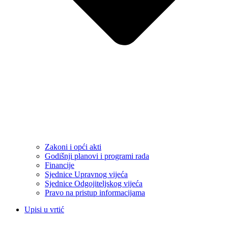
Zakoni i opći akti
Godišnji planovi i programi rada
Financije
Sjednice Upravnog vijeća
Sjednice Odgojiteljskog vijeća
Pravo na pristup informacijama
Upisi u vrtić