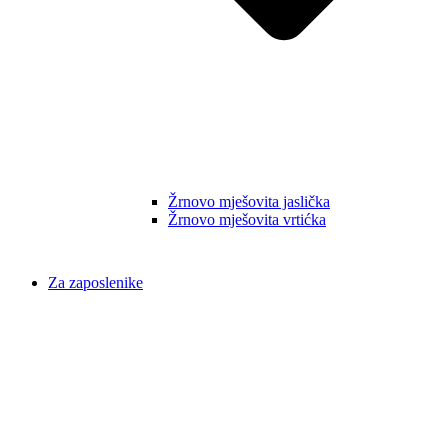
Žrnovo mješovita jaslička
Žrnovo mješovita vrtićka
Za zaposlenike