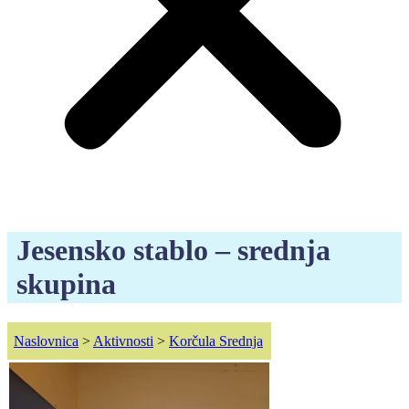
Jesensko stablo – srednja
skupina
Naslovnica
>
Aktivnosti
>
Korčula Srednja