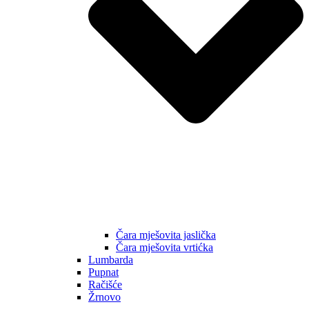
Čara mješovita jaslička
Čara mješovita vrtićka
Lumbarda
Pupnat
Račišće
Žrnovo