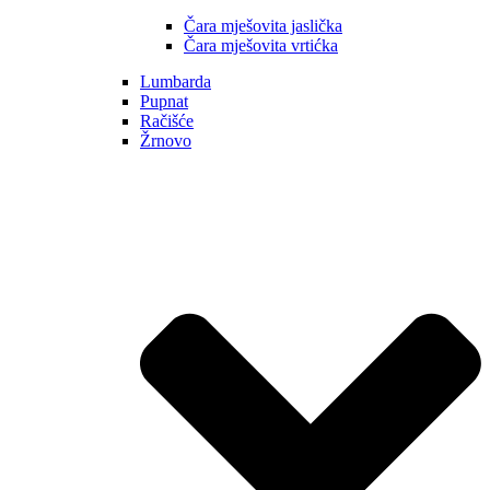
Čara mješovita jaslička
Čara mješovita vrtićka
Lumbarda
Pupnat
Račišće
Žrnovo