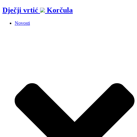
Idi
Dječji vrtić
Korčula
na
sadržaj
Novosti