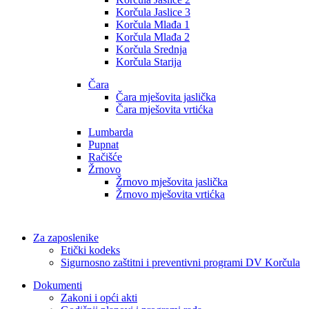
Korčula Jaslice 3
Korčula Mlađa 1
Korčula Mlađa 2
Korčula Srednja
Korčula Starija
Čara
Čara mješovita jaslička
Čara mješovita vrtićka
Lumbarda
Pupnat
Račišće
Žrnovo
Žrnovo mješovita jaslička
Žrnovo mješovita vrtićka
Za zaposlenike
Etički kodeks
Sigurnosno zaštitni i preventivni programi DV Korčula
Dokumenti
Zakoni i opći akti