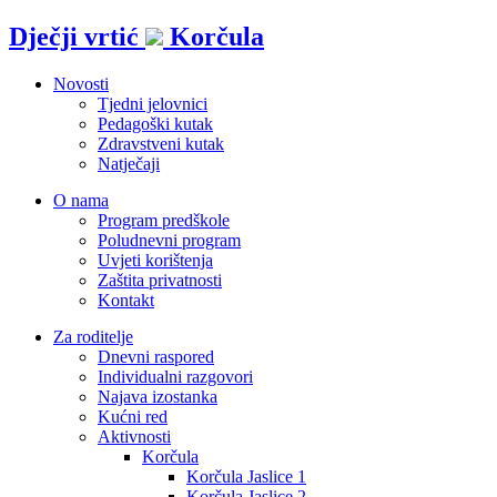
Idi
Dječji vrtić
Korčula
na
sadržaj
Novosti
Tjedni jelovnici
Pedagoški kutak
Zdravstveni kutak
Natječaji
O nama
Program predškole
Poludnevni program
Uvjeti korištenja
Zaštita privatnosti
Kontakt
Za roditelje
Dnevni raspored
Individualni razgovori
Najava izostanka
Kućni red
Aktivnosti
Korčula
Korčula Jaslice 1
Korčula Jaslice 2