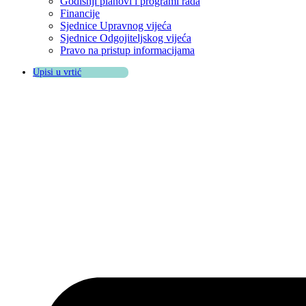
Godišnji planovi i programi rada
Financije
Sjednice Upravnog vijeća
Sjednice Odgojiteljskog vijeća
Pravo na pristup informacijama
Upisi u vrtić