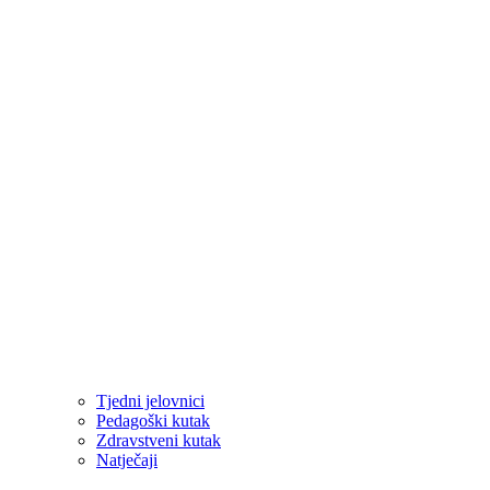
Tjedni jelovnici
Pedagoški kutak
Zdravstveni kutak
Natječaji