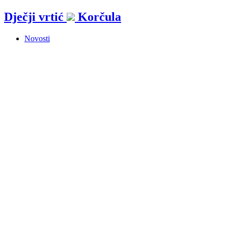
Idi
Dječji vrtić
Korčula
na
sadržaj
Novosti