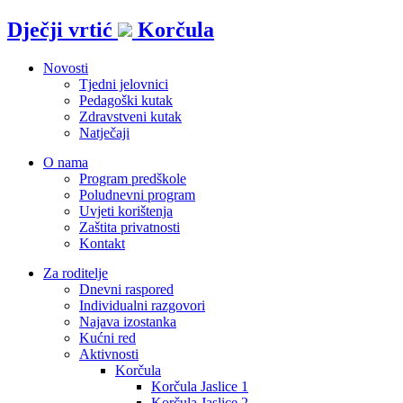
Idi
Dječji vrtić
Korčula
na
sadržaj
Novosti
Tjedni jelovnici
Pedagoški kutak
Zdravstveni kutak
Natječaji
O nama
Program predškole
Poludnevni program
Uvjeti korištenja
Zaštita privatnosti
Kontakt
Za roditelje
Dnevni raspored
Individualni razgovori
Najava izostanka
Kućni red
Aktivnosti
Korčula
Korčula Jaslice 1
Korčula Jaslice 2