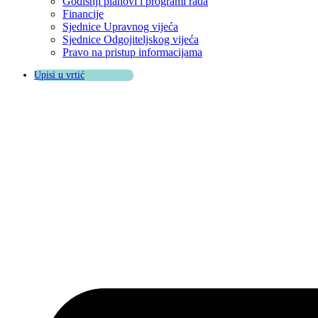
Godišnji planovi i programi rada
Financije
Sjednice Upravnog vijeća
Sjednice Odgojiteljskog vijeća
Pravo na pristup informacijama
Upisi u vrtić