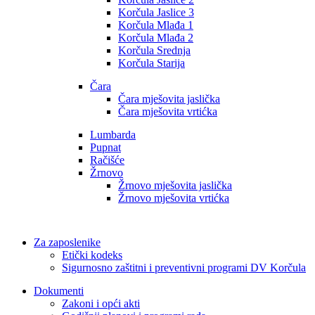
Korčula Jaslice 3
Korčula Mlađa 1
Korčula Mlađa 2
Korčula Srednja
Korčula Starija
Čara
Čara mješovita jaslička
Čara mješovita vrtićka
Lumbarda
Pupnat
Račišće
Žrnovo
Žrnovo mješovita jaslička
Žrnovo mješovita vrtićka
Za zaposlenike
Etički kodeks
Sigurnosno zaštitni i preventivni programi DV Korčula
Dokumenti
Zakoni i opći akti