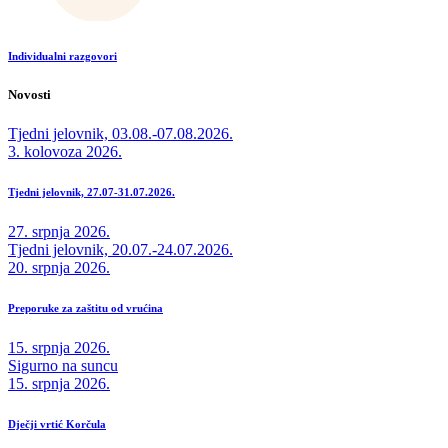
Individualni razgovori
Novosti
Tjedni jelovnik, 03.08.-07.08.2026.
3. kolovoza 2026.
Tjedni jelovnik, 27.07-31.07.2026.
27. srpnja 2026.
Tjedni jelovnik, 20.07.-24.07.2026.
20. srpnja 2026.
Preporuke za zaštitu od vrućina
15. srpnja 2026.
Sigurno na suncu
15. srpnja 2026.
Dječji vrtić Korčula