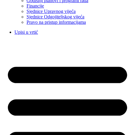
Godišnji planovi i programi rada
Financije
Sjednice Upravnog vijeća
Sjednice Odgojiteljskog vijeća
Pravo na pristup informacijama
Upisi u vrtić