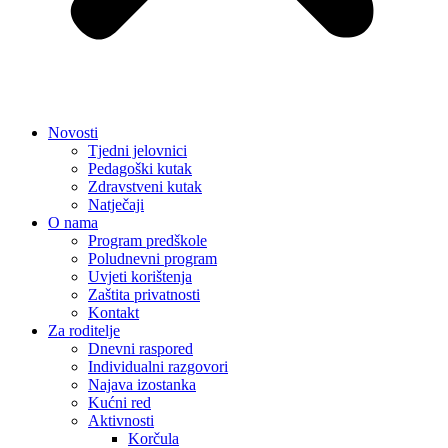
Novosti
Tjedni jelovnici
Pedagoški kutak
Zdravstveni kutak
Natječaji
O nama
Program predškole
Poludnevni program
Uvjeti korištenja
Zaštita privatnosti
Kontakt
Za roditelje
Dnevni raspored
Individualni razgovori
Najava izostanka
Kućni red
Aktivnosti
Korčula