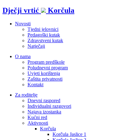
Idi
Dječji vrtić
Korčula
na
sadržaj
Novosti
Tjedni jelovnici
Pedagoški kutak
Zdravstveni kutak
Natječaji
O nama
Program predškole
Poludnevni program
Uvjeti korištenja
Zaštita privatnosti
Kontakt
Za roditelje
Dnevni raspored
Individualni razgovori
Najava izostanka
Kućni red
Aktivnosti
Korčula
Korčula Jaslice 1
Korčula Jaslice 2