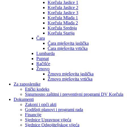
Korčula Jaslice 1
Korčula Jaslice 2
Korčula Jaslice 3
Korčula Mlađa 1
Korčula Mlađa 2
Korčula Srednja
Korčula Starija
Čara
Čara mješovita jaslička
Čara mješovita vrtićka
Lumbarda
Pupnat
Račišće
Žrnovo
Žrnovo mješovita jaslička
Žrnovo mješovita vrtićka
Za zaposlenike
Etički kodeks
Sigurnosno zaštitni i preventivni programi DV Korčula
Dokumenti
Zakoni i opći akti
Godišnji planovi i programi rada
Financije
Sjednice Upravnog vijeća
Sjednice Odgojiteljskog vijeća