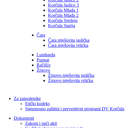
Korčula Jaslice 3
Korčula Mlađa 1
Korčula Mlađa 2
Korčula Srednja
Korčula Starija
Čara
Čara mješovita jaslička
Čara mješovita vrtićka
Lumbarda
Pupnat
Račišće
Žrnovo
Žrnovo mješovita jaslička
Žrnovo mješovita vrtićka
Za zaposlenike
Etički kodeks
Sigurnosno zaštitni i preventivni programi DV Korčula
Dokumenti
Zakoni i opći akti