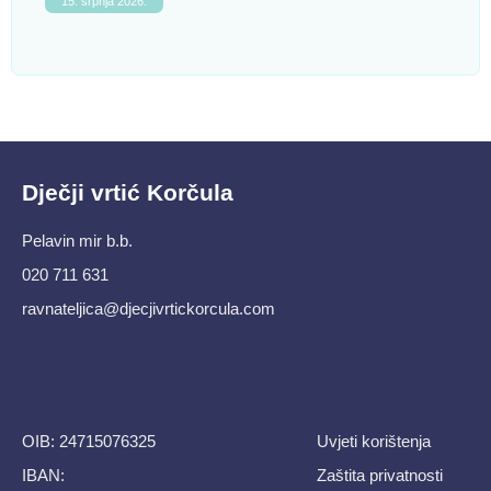
15. srpnja 2026.
Dječji vrtić Korčula
Pelavin mir b.b.
020 711 631
ravnateljica@djecjivrtickorcula.com
OIB: 24715076325
Uvjeti korištenja
IBAN:
Zaštita privatnosti