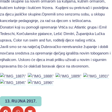
mlađe skupine sa novim ormarom sa kutijama, kutnim ormarom,
kutićem kuhinje i kutićem frizera. Kupljeni su prekrivači i posteljina
za djecu jasličke skupine.Opremili smo senzornu sobu, u sklopu
kancelarije pedagoginje, za rad sa djecom s teškoćama.
Donatori koji su pomogli opremanje Vrtića su: Atlantic grupa i Emil
Tedeschi, Korčulanske pjatance, Lešić Dimitri, Županijska Lučka
uprava, Color run swim and fun, roditelji djece našeg vrtića.
Javili smo se na natječaj Dubrovačko-neretvanske županije i dobili
novčana sredstva za opremanje dječjeg igrališta novim toboganom i
njihalicom. Uskoro će djeca imati priliku uživati u novim i sigurnim
spravama što će olakšati boravak djece na otvorenom.
13. RUJNA 2017.