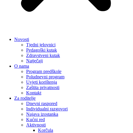
Novosti
Tjedni jelovnici
Pedagoški kutak
Zdravstveni kutak
Natječaji
O nama
Program predškole
Poludnevni program
Uvjeti korištenja
Zaštita privatnosti
Kontakt
Za roditelje
Dnevni raspored
Individualni razgovori
Najava izostanka
Kućni red
Aktivnosti
Korčula