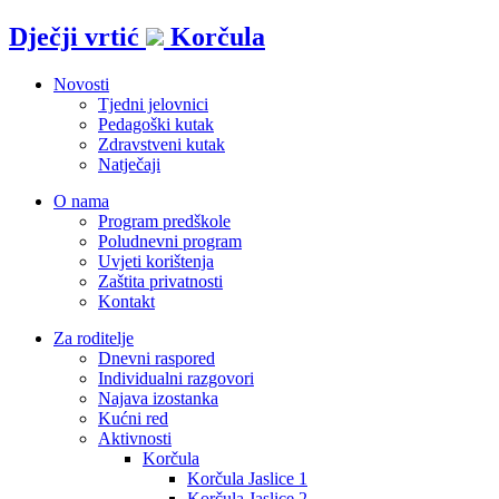
Idi
Dječji vrtić
Korčula
na
sadržaj
Novosti
Tjedni jelovnici
Pedagoški kutak
Zdravstveni kutak
Natječaji
O nama
Program predškole
Poludnevni program
Uvjeti korištenja
Zaštita privatnosti
Kontakt
Za roditelje
Dnevni raspored
Individualni razgovori
Najava izostanka
Kućni red
Aktivnosti
Korčula
Korčula Jaslice 1
Korčula Jaslice 2