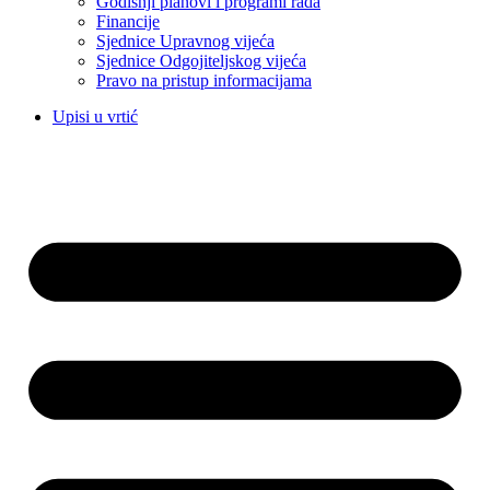
Godišnji planovi i programi rada
Financije
Sjednice Upravnog vijeća
Sjednice Odgojiteljskog vijeća
Pravo na pristup informacijama
Upisi u vrtić