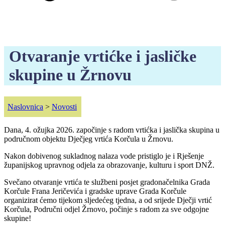
Otvaranje vrtićke i jasličke
skupine u Žrnovu
Naslovnica
>
Novosti
Dana, 4. ožujka 2026. započinje s radom vrtićka i jaslička skupina u
područnom objektu Dječjeg vrtića Korčula u Žrnovu.
Nakon dobivenog sukladnog nalaza vode pristiglo je i Rješenje
županijskog upravnog odjela za obrazovanje, kulturu i sport DNŽ.
Svečano otvaranje vrtića te službeni posjet gradonačelnika Grada
Korčule Frana Jeričevića i gradske uprave Grada Korčule
organizirat ćemo tijekom sljedećeg tjedna, a od srijede Dječji vrtić
Korčula, Područni odjel Žrnovo, počinje s radom za sve odgojne
skupine!