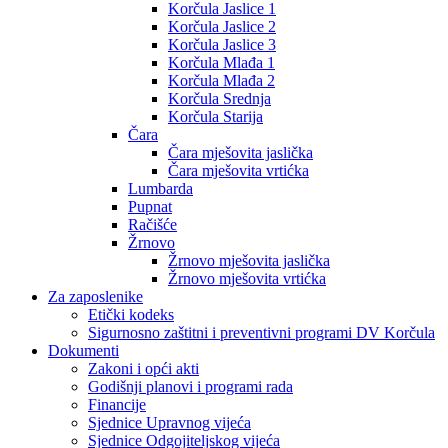
Korčula Jaslice 1
Korčula Jaslice 2
Korčula Jaslice 3
Korčula Mlađa 1
Korčula Mlađa 2
Korčula Srednja
Korčula Starija
Čara
Čara mješovita jaslička
Čara mješovita vrtićka
Lumbarda
Pupnat
Račišće
Žrnovo
Žrnovo mješovita jaslička
Žrnovo mješovita vrtićka
Za zaposlenike
Etički kodeks
Sigurnosno zaštitni i preventivni programi DV Korčula
Dokumenti
Zakoni i opći akti
Godišnji planovi i programi rada
Financije
Sjednice Upravnog vijeća
Sjednice Odgojiteljskog vijeća