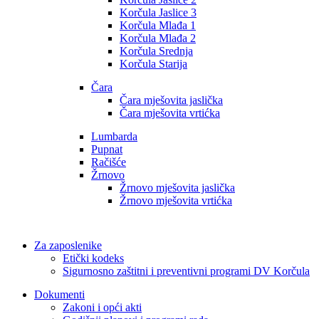
Korčula Jaslice 3
Korčula Mlađa 1
Korčula Mlađa 2
Korčula Srednja
Korčula Starija
Čara
Čara mješovita jaslička
Čara mješovita vrtićka
Lumbarda
Pupnat
Račišće
Žrnovo
Žrnovo mješovita jaslička
Žrnovo mješovita vrtićka
Za zaposlenike
Etički kodeks
Sigurnosno zaštitni i preventivni programi DV Korčula
Dokumenti
Zakoni i opći akti