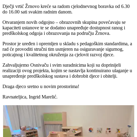
Dječji vrtić Žrnovo kreće sa radom cjelodnevnog boravka od 6.30
do 16.00 sati svakim radnim danom.
Otvaranjem novih odgojno – obrazovnih skupina povećavaju se
kapaciteti ustanove te se dodatno unapređuje dostupnost ranog i
predškolskog odgoja i obrazovanja na području Žrnova.
Prostor je uređen i opremljen u skladu s pedagoškim standardima, a
rad će provoditi stručni tim usmjeren na osiguravanje sigurnog,
poticajnog i kvalitetnog okruženja za cjelovit razvoj djece.
Zahvaljujemo Osnivaču i svim suradnicima koji su doprinijeli
realizaciji ovog projekta, kojim se nastavlja kontinuirano ulaganje u
unapređenje predškolskog sustava i dobrobit djece i obitelji.
Draga djeco sretno u novim prostorima!
Ravnateljica, Ingrid Marelić.