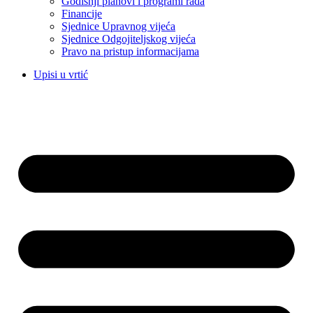
Godišnji planovi i programi rada
Financije
Sjednice Upravnog vijeća
Sjednice Odgojiteljskog vijeća
Pravo na pristup informacijama
Upisi u vrtić