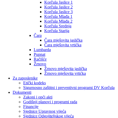
Korčula Jaslice 1
Korčula Jaslice 2
Korčula Jaslice 3
Korčula Mlađa 1
Korčula Mlađa 2
Korčula Srednja
Korčula Starija
Čara
Čara mješovita jaslička
Čara mješovita vrtićka
Lumbarda
Pupnat
Račišće
Žrnovo
Žrnovo mješovita jaslička
Žrnovo mješovita vrtićka
Za zaposlenike
Etički kodeks
Sigurnosno zaštitni i preventivni programi DV Korčula
Dokumenti
Zakoni i opći akti
Godišnji planovi i programi rada
Financije
Sjednice Upravnog vijeća
Sjednice Odgojiteljskog vijeća