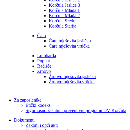
Korčula Jaslice 3
Korčula Mlađa 1
Korčula Mlađa 2
Korčula Srednja
Korčula Starija
Čara
Čara mješovita jaslička
Čara mješovita vrtićka
Lumbarda
Pupnat
Račišće
Žrnovo
Žrnovo mješovita jaslička
Žrnovo mješovita vrtićka
Za zaposlenike
Etički kodeks
Sigurnosno zaštitni i preventivni programi DV Korčula
Dokumenti
Zakoni i opći akti