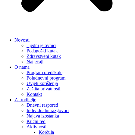
Novosti
Tjedni jelovnici
Pedagoški kutak
Zdravstveni kutak
Natječaji
O nama
Program predškole
Poludnevni program
Uvjeti korištenja
Zaštita privatnosti
Kontakt
Za roditelje
Dnevni raspored
Individualni razgovori
Najava izostanka
Kućni red
Aktivnosti
Korčula