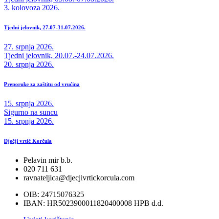
3. kolovoza 2026.
Tjedni jelovnik, 27.07-31.07.2026.
27. srpnja 2026.
Tjedni jelovnik, 20.07.-24.07.2026.
20. srpnja 2026.
Preporuke za zaštitu od vrućina
15. srpnja 2026.
Sigurno na suncu
15. srpnja 2026.
Dječji vrtić Korčula
Pelavin mir b.b.
020 711 631
ravnateljica@djecjivrtickorcula.com
OIB: 24715076325
IBAN: HR5023900011820400008 HPB d.d.