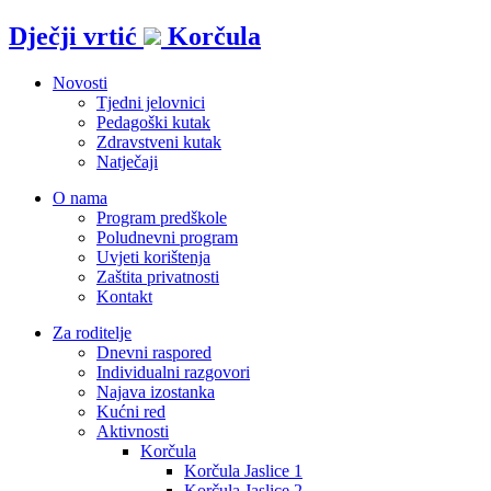
Idi
Dječji vrtić
Korčula
na
sadržaj
Novosti
Tjedni jelovnici
Pedagoški kutak
Zdravstveni kutak
Natječaji
O nama
Program predškole
Poludnevni program
Uvjeti korištenja
Zaštita privatnosti
Kontakt
Za roditelje
Dnevni raspored
Individualni razgovori
Najava izostanka
Kućni red
Aktivnosti
Korčula
Korčula Jaslice 1
Korčula Jaslice 2