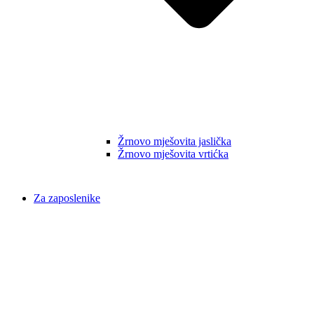
Žrnovo mješovita jaslička
Žrnovo mješovita vrtićka
Za zaposlenike