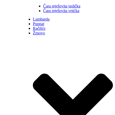
Čara mješovita jaslička
Čara mješovita vrtićka
Lumbarda
Pupnat
Račišće
Žrnovo