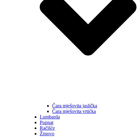
Čara mješovita jaslička
Čara mješovita vrtićka
Lumbarda
Pupnat
Račišće
Žrnovo