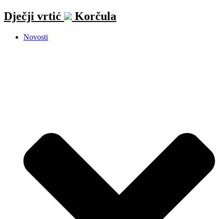
Idi
Dječji vrtić
Korčula
na
sadržaj
Novosti