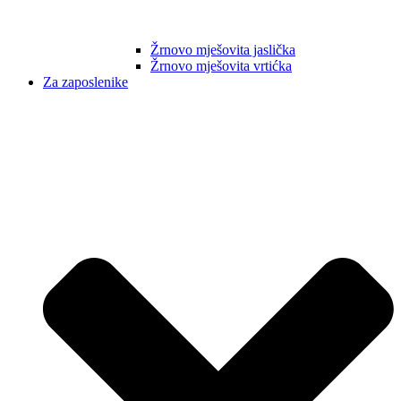
Žrnovo mješovita jaslička
Žrnovo mješovita vrtićka
Za zaposlenike