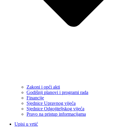
Zakoni i opći akti
Godišnji planovi i programi rada
Financije
Sjednice Upravnog vijeća
Sjednice Odgojiteljskog vijeća
Pravo na pristup informacijama
Upisi u vrtić