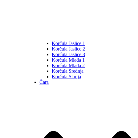
Korčula Jaslice 1
Korčula Jaslice 2
Korčula Jaslice 3
Korčula Mlađa 1
Korčula Mlađa 2
Korčula Srednja
Korčula Starija
Čara