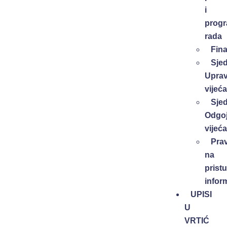
i
progr
rada
Fina
Sje
Upra
vijeća
Sje
Odgoj
vijeća
Pra
na
prist
infor
UPISI
U
VRTIĆ