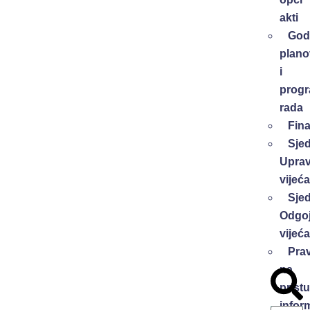
akti
Godi
plano
i
progr
rada
Fina
Sje
Upra
vijeća
Sje
Odgoj
vijeća
Pra
na
prist
infor