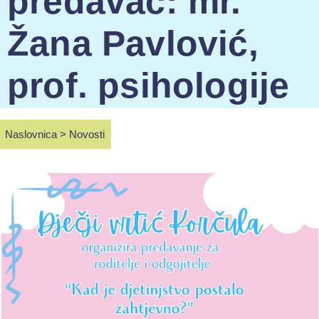
predavač: mr.
Žana Pavlović,
prof. psihologije
Naslovnica
>
Novosti