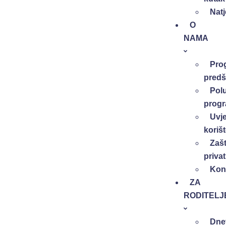
Natj
O
NAMA
Pro
predš
Pol
prog
Uvje
koriš
Zašt
privat
Kon
ZA
RODITELJ
Dne