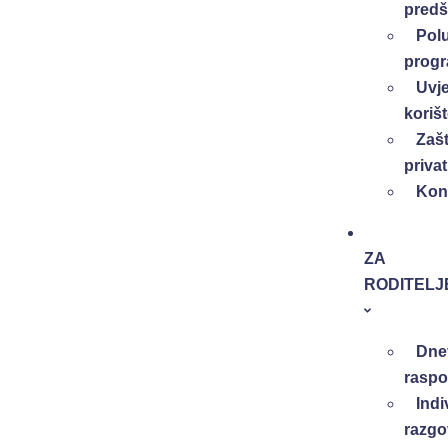
predš
Pol
prog
Uvje
koriš
Zašt
privat
Kon
ZA
RODITELJ
Dne
raspo
Indi
razgo