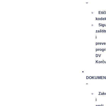
Etič
kode
Sig
zaštit
i
preve
progr
DV
Korču
DOKUMEN
Zak
i
opći