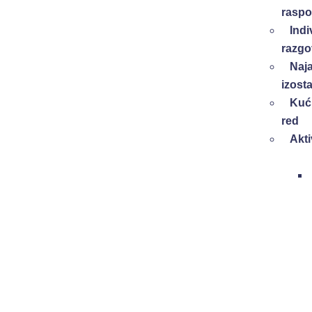
raspo
Indi
razgo
Naj
izost
Kuć
red
Akti