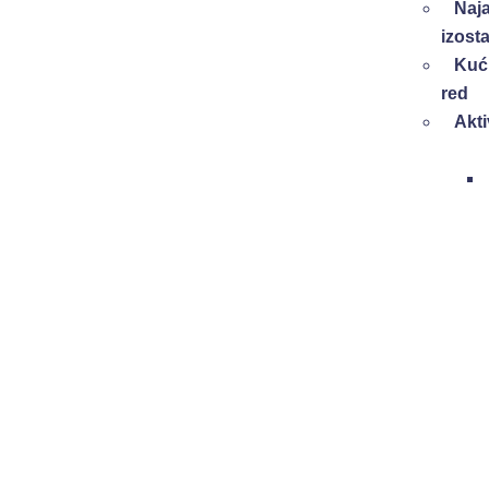
Naj
izost
Kuć
red
Akti