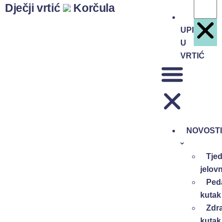
Dječji vrtić
Korčula
UPISI
U
VRTIĆ
NOVOSTI
Tjed
jelovn
Ped
kutak
Zdr
kutak