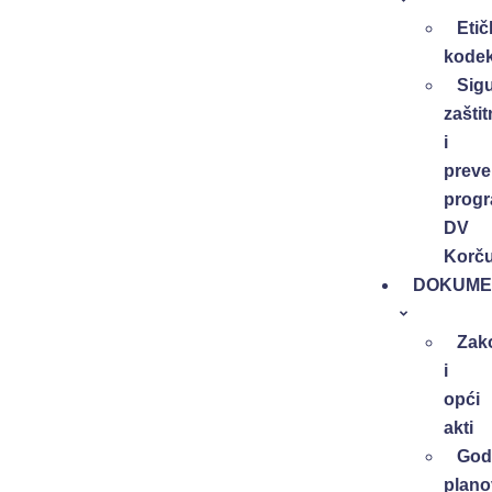
Etič
kode
Sig
zaštit
i
preve
progr
DV
Korču
DOKUME
Zak
i
opći
akti
Godi
plano