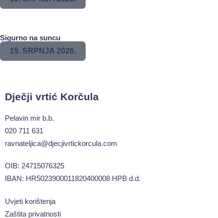
Sigurno na suncu
15. SRPNJA 2026.
Dječji vrtić Korčula
Pelavin mir b.b.
020 711 631
ravnateljica@djecjivrtickorcula.com
OIB: 24715076325
IBAN: HR5023900011820400008 HPB d.d.
Uvjeti korištenja
Zaštita privatnosti