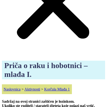
Priča o raku i hobotnici –
mlađa I.
Naslovnica
>
Aktivnosti
>
Korčula Mlađa 1
Sadržaj na ovoj stranici zaštićen je lozinkom.
Ukoliko ste roditelj / staratelj djeteta koje polazi naš vrtić,