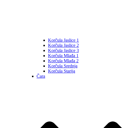
Korčula Jaslice 1
Korčula Jaslice 2
Korčula Jaslice 3
Korčula Mlađa 1
Korčula Mlađa 2
Korčula Srednja
Korčula Starija
Čara