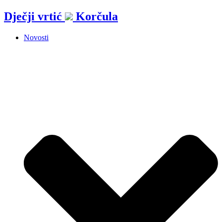
Idi
Dječji vrtić
Korčula
na
sadržaj
Novosti