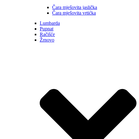
Čara mješovita jaslička
Čara mješovita vrtićka
Lumbarda
Pupnat
Račišće
Žrnovo