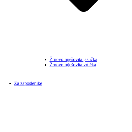
Žrnovo mješovita jaslička
Žrnovo mješovita vrtićka
Za zaposlenike