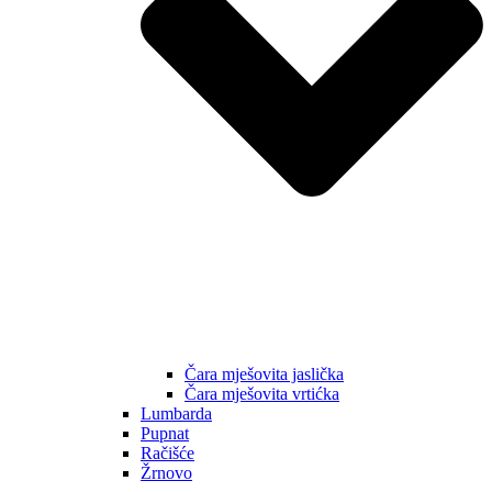
Čara mješovita jaslička
Čara mješovita vrtićka
Lumbarda
Pupnat
Račišće
Žrnovo