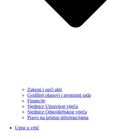
Zakoni i opći akti
Godišnji planovi i programi rada
Financije
Sjednice Upravnog vijeća
Sjednice Odgojiteljskog vijeća
Pravo na pristup informacijama
Upisi u vrtić