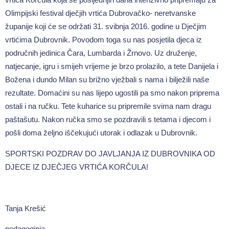
Olimpijski festival dječjih vrtića Dubrovačko- neretvanske
županije koji će se održati 31. svibnja 2016. godine u Dječjim
vrtićima Dubrovnik. Povodom toga su nas posjetila djeca iz
područnih jedinica Čara, Lumbarda i Žrnovo. Uz druženje,
natjecanje, igru i smijeh vrijeme je brzo prolazilo, a tete Danijela i
Božena i dundo Milan su brižno vježbali s nama i bilježili naše
rezultate. Domaćini su nas lijepo ugostili pa smo nakon priprema
ostali i na ručku. Tete kuharice su pripremile svima nam dragu
paštašutu. Nakon ručka smo se pozdravili s tetama i djecom i
pošli doma željno iščekujući utorak i odlazak u Dubrovnik.
SPORTSKI POZDRAV DO JAVLJANJA IZ DUBROVNIKA OD
DJECE IZ DJEČJEG VRTIĆA KORČULA!
Tanja Krešić
pedagoginja