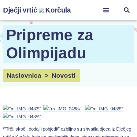
Dječji vrtić
Korčula
ZA ZAPOSLENIK
Pripreme za
Olimpijadu
Naslovnica
>
Novosti
\”Trči, skoči, dodaj i pobjedi\” ozbiljno su shvatila djeca iz Dječjeg
vrtića Korčula koja se posljednjih dana intenzivno pripremaju za