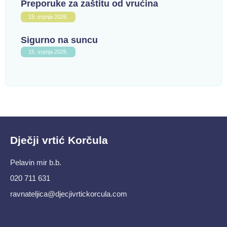
Preporuke za zaštitu od vrućina
15. srpnja 2026.
Sigurno na suncu
15. srpnja 2026.
Dječji vrtić Korčula
Pelavin mir b.b.
020 711 631
ravnateljica@djecjivrtickorcula.com