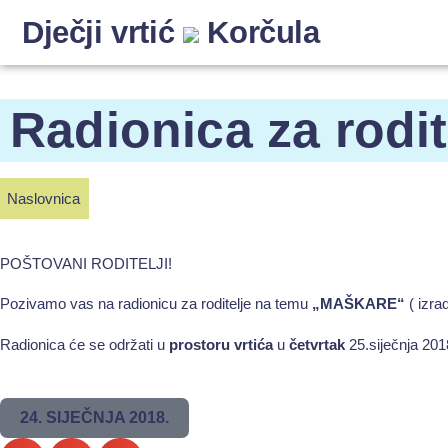
Dječji vrtić
Korčula
Radionica za rodit
Naslovnica
POŠTOVANI RODITELJI!
Pozivamo vas na radionicu za roditelje na temu
„MAŠKARE“
( izra
Radionica će se održati u
prostoru vrtića
u
četvrtak
25.siječnja 20
24. SIJEČNJA 2018.