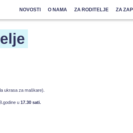
NOVOSTI
O NAMA
ZA RODITELJE
ZA ZA
elje
da ukrasa za maškare).
18.godine u
17.30 sati.