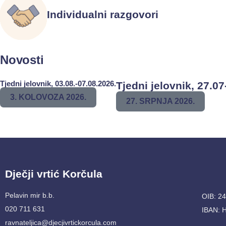
Individualni razgovori
Novosti
Tjedni jelovnik, 03.08.-07.08.2026.
Tjedni jelovnik, 27.07
3. KOLOVOZA 2026.
27. SRPNJA 2026.
Dječji vrtić Korčula
Pelavin mir b.b.
OIB: 2
020 711 631
IBAN: 
ravnateljica@djecjivrtickorcula.com