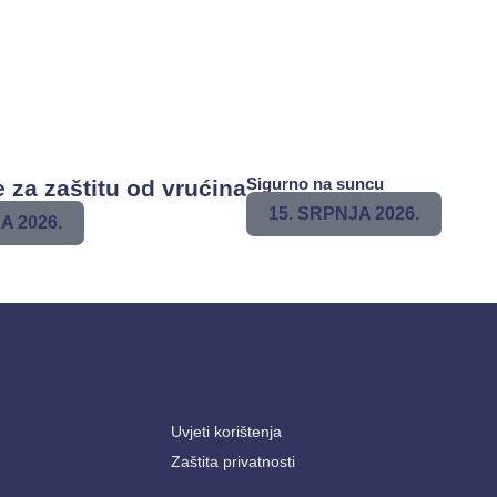
Sigurno na suncu
 za zaštitu od vrućina
15. SRPNJA 2026.
A 2026.
Uvjeti korištenja
Zaštita privatnosti