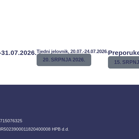
Tjedni jelovnik, 20.07.-24.07.2026.
-31.07.2026.
Preporuke
20. SRPNJA 2026.
15. SRPNJ
4715076325
HR5023900011820400008 HPB d.d.