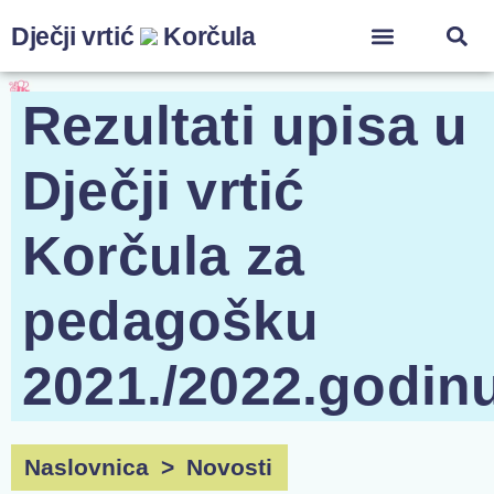
Dječji vrtić
Korčula
ZA ZAPOSLENIK
Rezultati upisa u
Dječji vrtić
Korčula za
pedagošku
2021./2022.godin
Naslovnica
>
Novosti