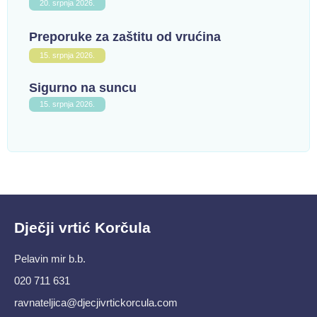
20. srpnja 2026.
Preporuke za zaštitu od vrućina
15. srpnja 2026.
Sigurno na suncu
15. srpnja 2026.
Dječji vrtić Korčula
Pelavin mir b.b.
020 711 631
ravnateljica@djecjivrtickorcula.com