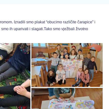
omom. Izradili smo plakat “obucimo različite čarapice” i
i smo ih uparivati i slagati.Tako smo vježbali životno