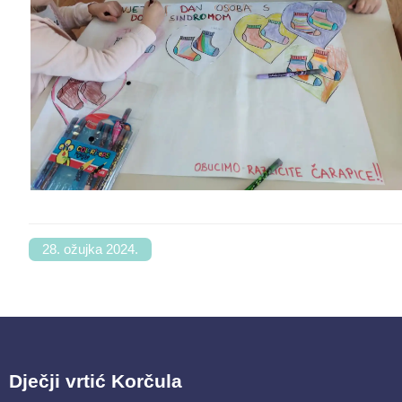
28. ožujka 2024.
Dječji vrtić Korčula