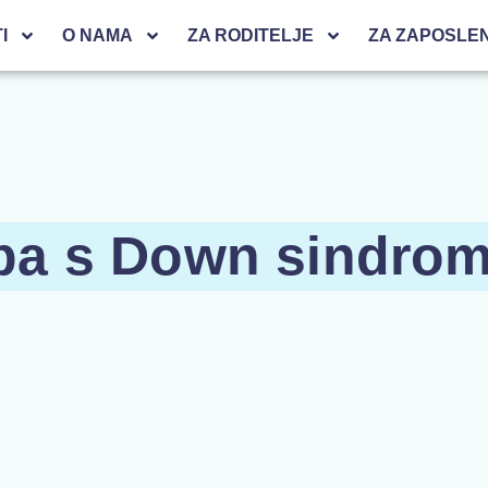
I
O NAMA
ZA RODITELJE
ZA ZAPOSLE
oba s Down sindr