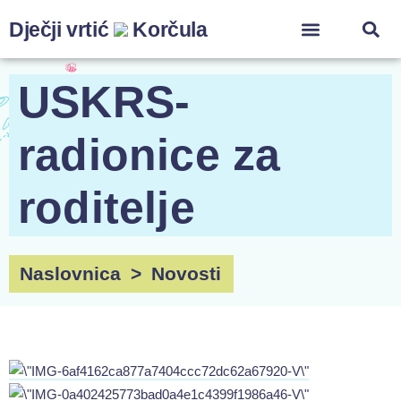
Dječji vrtić
Korčula
USKRS-
radionice za
roditelje
Naslovnica
>
Novosti