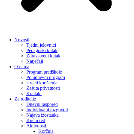
Novosti
Tjedni jelovnici
Pedagoški kutak
Zdravstveni kutak
Natječaji
O nama
Program predškole
Poludnevni program
Uvjeti korištenja
Zaštita privatnosti
Kontakt
Za roditelje
Dnevni raspored
Individualni razgovori
Najava izostanka
Kućni red
Aktivnosti
Korčula