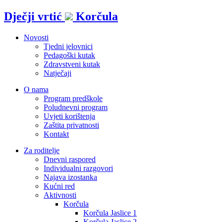
Idi
Dječji vrtić
Korčula
na
sadržaj
Novosti
Tjedni jelovnici
Pedagoški kutak
Zdravstveni kutak
Natječaji
O nama
Program predškole
Poludnevni program
Uvjeti korištenja
Zaštita privatnosti
Kontakt
Za roditelje
Dnevni raspored
Individualni razgovori
Najava izostanka
Kućni red
Aktivnosti
Korčula
Korčula Jaslice 1
Korčula Jaslice 2