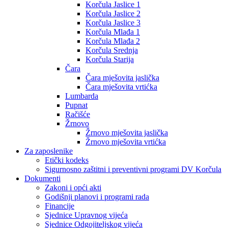
Korčula Jaslice 1
Korčula Jaslice 2
Korčula Jaslice 3
Korčula Mlađa 1
Korčula Mlađa 2
Korčula Srednja
Korčula Starija
Čara
Čara mješovita jaslička
Čara mješovita vrtićka
Lumbarda
Pupnat
Račišće
Žrnovo
Žrnovo mješovita jaslička
Žrnovo mješovita vrtićka
Za zaposlenike
Etički kodeks
Sigurnosno zaštitni i preventivni programi DV Korčula
Dokumenti
Zakoni i opći akti
Godišnji planovi i programi rada
Financije
Sjednice Upravnog vijeća
Sjednice Odgojiteljskog vijeća