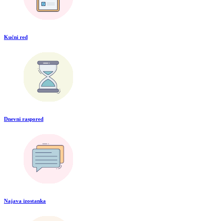
Kućni red
Dnevni raspored
Najava izostanka