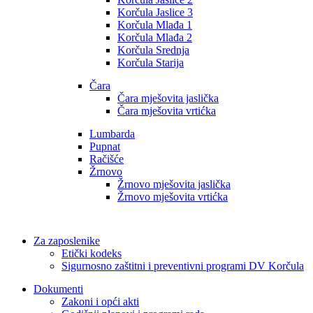
Korčula Jaslice 3
Korčula Mlađa 1
Korčula Mlađa 2
Korčula Srednja
Korčula Starija
Čara
Čara mješovita jaslička
Čara mješovita vrtićka
Lumbarda
Pupnat
Račišće
Žrnovo
Žrnovo mješovita jaslička
Žrnovo mješovita vrtićka
Za zaposlenike
Etički kodeks
Sigurnosno zaštitni i preventivni programi DV Korčula
Dokumenti
Zakoni i opći akti