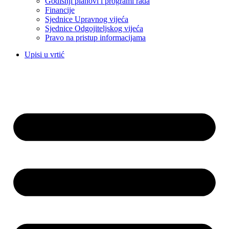
Godišnji planovi i programi rada
Financije
Sjednice Upravnog vijeća
Sjednice Odgojiteljskog vijeća
Pravo na pristup informacijama
Upisi u vrtić